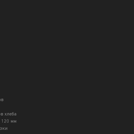
ов
в хлеба
х 120 мм
озки