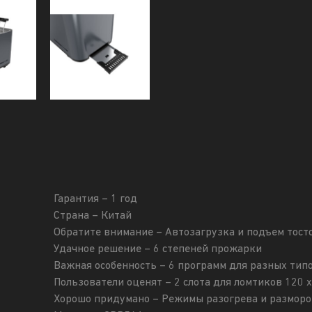
Гарантия – 1 год
Страна – Китай
Обратите внимание – Автозагрузка и подъем тост
Удачное решение – 6 степеней прожарки
Важная особенность – 6 программ для разных типо
Пользователи оценят – 2 слота для ломтиков 120 
Хорошо придумано – Режимы разогрева и размор