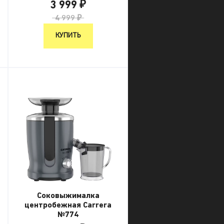
3 999 ₽
4 999 ₽
КУПИТЬ
Соковыжималка
центробежная Carrera
№774