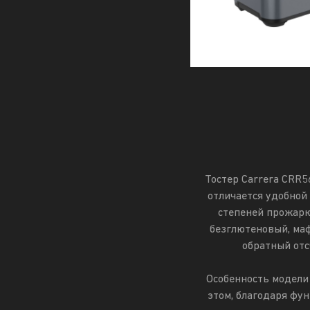
Тостер Carrera CRR
отличается удобной
степеней прожарки
безглютеновый, маф
обратный отс
Особенность модели
этом, благодаря фу