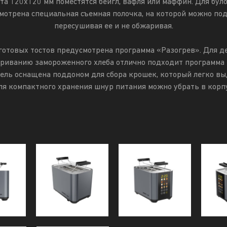
та 120х120 мм поместятся бейгл, вафля или маффин. Для було
мотрена специальная съемная полочка, на которой можно под
пересушивая ее и не обжаривая.
готовых тостов предусмотрена программа «Разогрев». Для д
ариванию замороженного хлеба отлично подходит программа 
ель оснащена поддоном для сбора крошек, который легко вы
ля компактного хранения шнур питания можно убрать в корпу