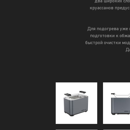
два широких сло
круассанов предус
Для подогрева уже 
подготовки к обж
быстрой очистки мод
Д