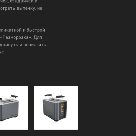
чек, сэндвичей и
огреть выпечку, не
еликатной и быстрой
«Разморозка». Для
двинуть и почистить.
с.