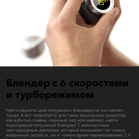
Блендер с 6 скоростями
и турборежимом
Найти рецепты для погружного блендера не составляет
труда. А вот попробуйте для таких изысканных рецептов,
как взбитые сливки, снежный лед или майонез, найти
подходящий погружной блендер! С импозантным
светодиодным дисплеем, который показывает не только
выбранную скорость, но и точное время перемешивания. С 6