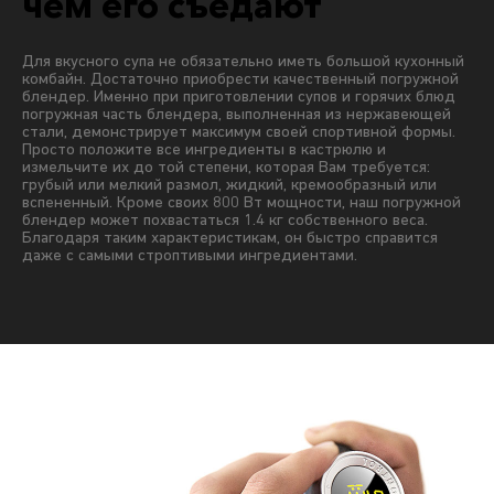
чем его съедают
Для вкусного супа не обязательно иметь большой кухонный
комбайн. Достаточно приобрести качественный погружной
блендер. Именно при приготовлении супов и горячих блюд
погружная часть блендера, выполненная из нержавеющей
стали, демонстрирует максимум своей спортивной формы.
Просто положите все ингредиенты в кастрюлю и
измельчите их до той степени, которая Вам требуется:
грубый или мелкий размол, жидкий, кремообразный или
вспененный. Кроме своих 800 Вт мощности, наш погружной
блендер может похвастаться 1.4 кг собственного веса.
Благодаря таким характеристикам, он быстро справится
даже с самыми строптивыми ингредиентами.