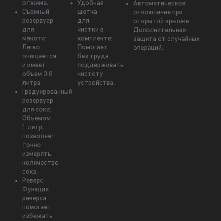
отжима.
Удобная
Автоматическое
Съемный
щетка
отключение при
резервуар
для
открытой крышке:
для
чистки в
Дополнительная
мякоти:
комплекте:
защита от случайных
Легко
Помогает
операций.
очищается
без труда
и имеет
поддерживать
объем 0.8
чистоту
литра.
устройства.
Градуированный
резервуар
для сока:
Объемом
1 литр,
позволяет
точно
измерять
количество
сока.
Реверс:
Функция
реверса
помогает
избежать