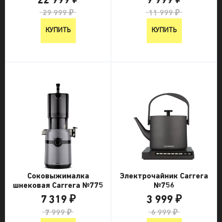
22 999 ₽
9 999 ₽
29 999 ₽
11 999 ₽
КУПИТЬ
КУПИТЬ
Соковыжималка
Электрочайник Carrera
шнековая Carrera №775
№756
7 319 ₽
3 999 ₽
7 999 ₽
6 999 ₽