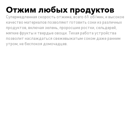
Отжим любых продуктов
Супермедленная скорость отжима, всего 65 об/мин, и высокое
качество материалов позволяют готовить соки из различных
продуктов, включая зелень, проросшие ростки, сельдерей,
мягкие фрукты и твердые овощи. Тихая работа устройства
позволит наслаждаться свежевыжатым соком даже ранним
утром, не беспокоя домочадцев.