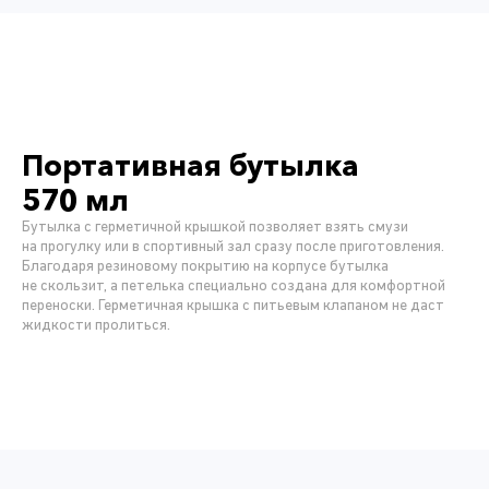
Портативная бутылка
570 мл
Бутылка с герметичной крышкой позволяет взять смузи
на прогулку или в спортивный зал сразу после приготовления.
Благодаря резиновому покрытию на корпусе бутылка
не скользит, а петелька специально создана для комфортной
переноски. Герметичная крышка с питьевым клапаном не даст
жидкости пролиться.