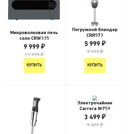
Погружной блендер
Микроволновая печь
CRR573
соло CRW335
5 999 ₽
9 999 ₽
7 999 ₽
11 999 ₽
КУПИТЬ
КУПИТЬ
Электрочайник
Carrera №759
3 499 ₽
5 499 ₽