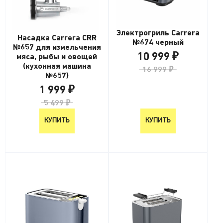
Электрогриль Carrera
Насадка Carrera CRR
№674 черный
№657 для измельчения
10 999 ₽
мяса, рыбы и овощей
(кухонная машина
16 999 ₽
№657)
1 999 ₽
5 499 ₽
КУПИТЬ
КУПИТЬ