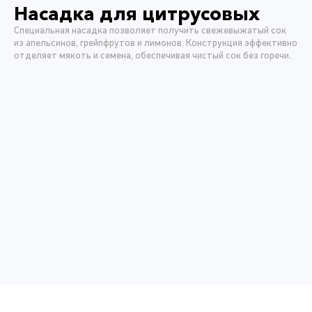
Насадка для цитрусовых
Специальная насадка позволяет получить свежевыжатый сок
из апельсинов, грейпфрутов и лимонов. Конструкция эффективно
отделяет мякоть и семена, обеспечивая чистый сок без горечи.