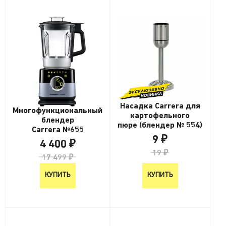
Насадка Carrera для
Многофункциональный
картофельного
блендер
пюре (блендер № 554)
Carrera №655
9 ₽
4 400 ₽
19 ₽
17 499 ₽
КУПИТЬ
КУПИТЬ