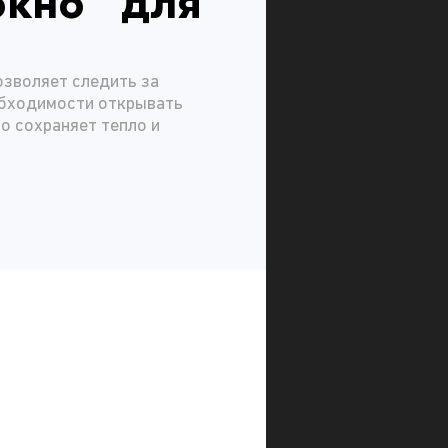
окно для
озволяет следить за
обходимости открывать
о сохраняет тепло и