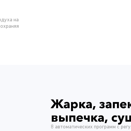
здуха на
сохраняя
Жарка, запе
выпечка, су
8 автоматических программ с рег