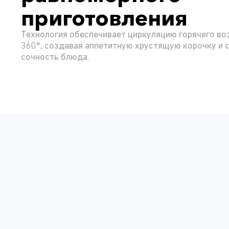
приготовления
Технология обеспечивает циркуляцию горячего во
360°, создавая аппетитную хрустящую корочку и 
сочность блюда.