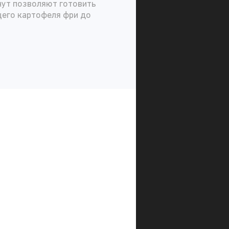
нут позволяют готовить
щего картофеля фри до