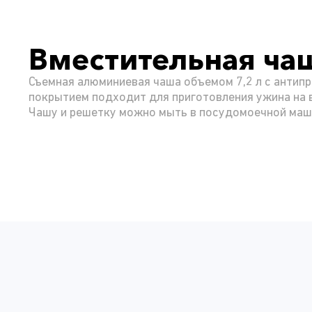
Вместительная ча
Съемная алюминиевая чаша объемом 7,2 л с антип
покрытием подходит для приготовления ужина на 
Чашу и решетку можно мыть в посудомоечной маш