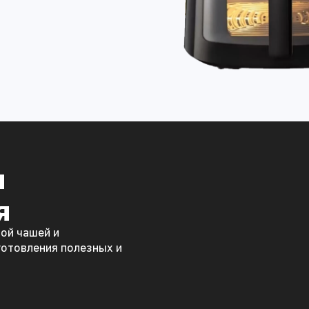
я
я
ой чашей и
готовления полезных и