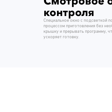
Смотровое 
контроля
Специальное окно с подсветкой п
процессом приготовления без не
крышку и прерывать программу, чт
ускоряет готовку.