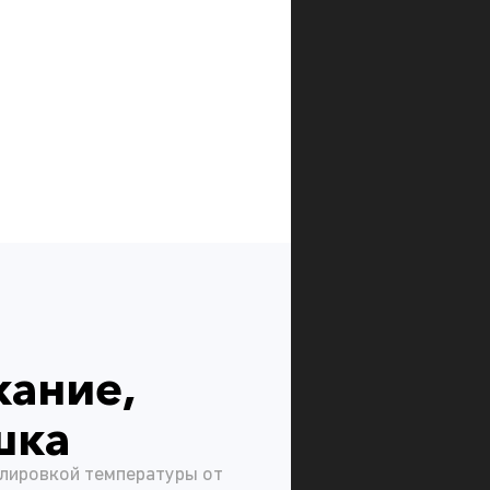
кание,
шка
улировкой температуры от