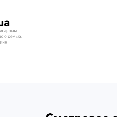
ша
ригарным
всю семью.
ине