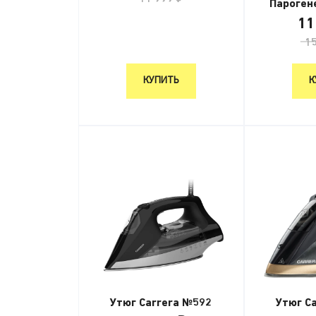
Пароген
11
15
КУПИТЬ
К
Утюг Carrera №592
Утюг C