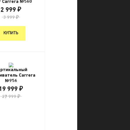
 Carrera №560
2 999 ₽
3 999 ₽
КУПИТЬ
ертикальный
иватель Carrera
№956
19 999 ₽
27 999 ₽