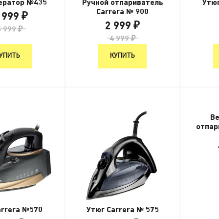
ератор №435
Ручной отпариватель
Утюг
Carrera № 900
 999 ₽
2 999 ₽
 999 ₽
4 999 ₽
УПИТЬ
КУПИТЬ
В
отпар
arrera №570
Утюг Carrera № 575