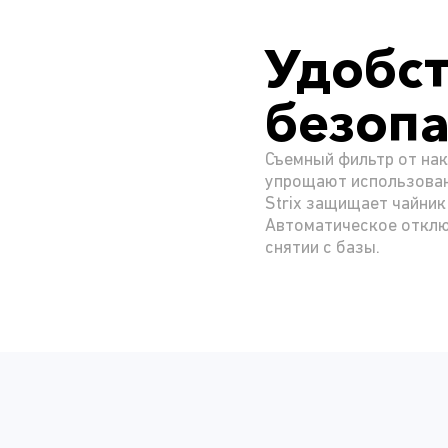
Удобст
безопа
Съемный фильтр от нак
упрощают использован
Strix защищает чайник
Автоматическое отклю
снятии с базы.