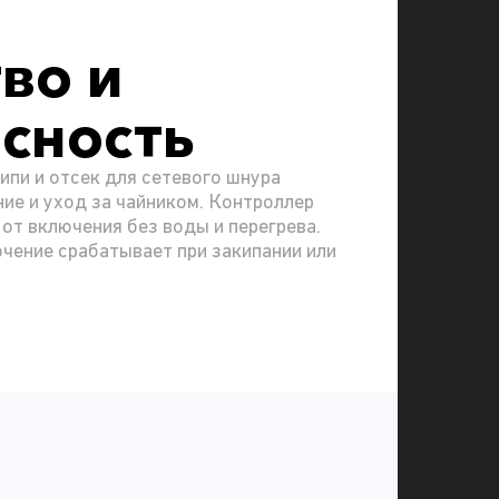
во и
сность
ипи и отсек для сетевого шнура
ие и уход за чайником. Контроллер
 от включения без воды и перегрева.
чение срабатывает при закипании или