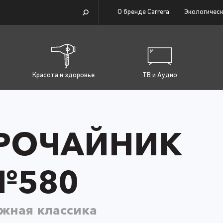
О бренде Carrera
Экологическ
Красота и здоровье
ТВ и Аудио
РОЧАЙНИК
№580
жная классика