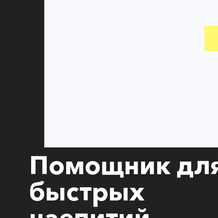
Помощник дл
быстрых
чаепитий