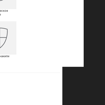
еское
е
накипи