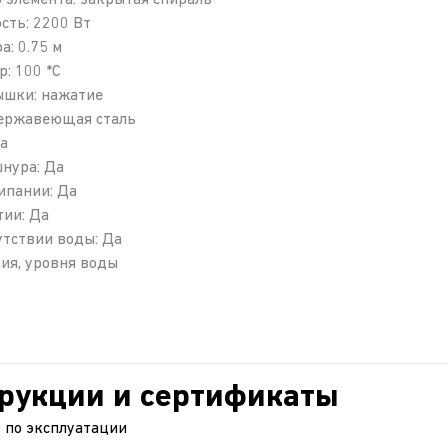
 элемента: закрытая спираль
сть: 2200 Вт
а: 0.75 м
: 100 *С
ышки: нажатие
нержавеющая сталь
а
шнура: Да
ипании: Да
тии: Да
утствии воды: Да
ия, уровня воды
рукции и сертификаты
 по эксплуатации