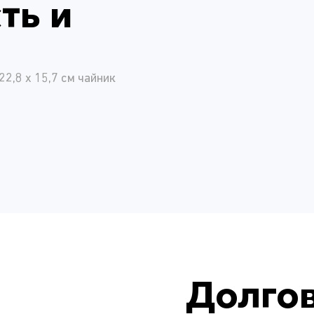
ть и
22,8 x 15,7 см чайник
Долго