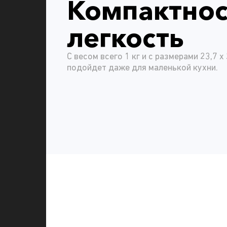
Компактнос
легкость
С весом всего 1 кг и с размерами 23,7 x 
подойдет даже для маленькой кухни.