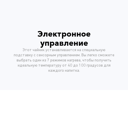
Электронное
управление
Этот чайник устанавливается на специальную
подставку с сенсорным управлением. Вы легко сможете
выбрать один из 7 режимов нагрева, чтобы получить
идеальную температуру от 40 до 100 градусов для
каждого напитка.