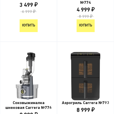
№774
3 499 ₽
4 999 ₽
6 999 ₽
8 999 ₽
КУПИТЬ
КУПИТЬ
Соковыжималка
Аэрогриль Carrera №793
шнековая Carrera №776
8 999 ₽