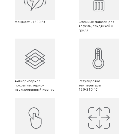
Мощность 1500 Вт
Сменные панели для
вафель, сэндвичей и
гриля
Антипригарное
Регулировка
покрытие, термо-
температуры
изолированный корпус
120-210 °C