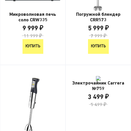
Микроволновая печь
Погружной блендер
соло CRW335
CRR573
9 999 ₽
5 999 ₽
11 999 ₽
7 999 ₽
КУПИТЬ
КУПИТЬ
Электрочайник Carrera
№759
3 499 ₽
5 499 ₽