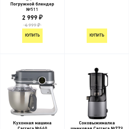
Погружной блендер
№511
2 999 ₽
4 999 ₽
КУПИТЬ
КУПИТЬ
Кухонная машина
Соковыжималка
Carrera №660
шнековая Carrera №779