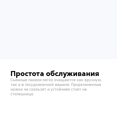
Простота обслуживания
Съемные панели легко очищаются как вручную,
так и в посудомоечной машине. Прорезиненные
ножки не скользят и устойчиво стоят на
столешнице.