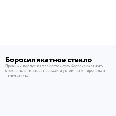
Боросиликатное стекло
Прочный корпус из термостойкого боросиликатного
стекла не впитывает запахи и устойчив к перепадам
температур.