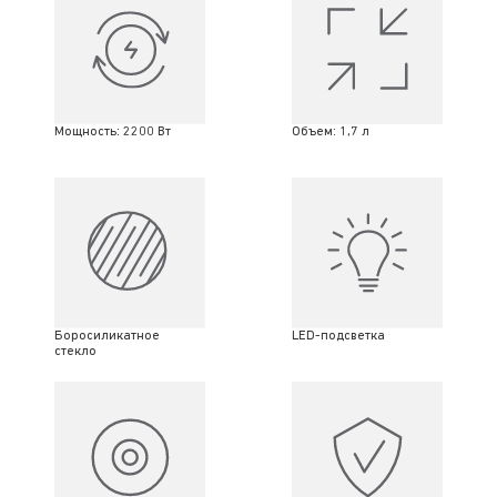
Мощность: 2200 Вт
Объем: 1,7 л
Боросиликатное
LED-подсветка
стекло