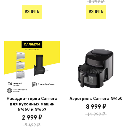
8 999 ₽
КУПИТЬ
КУПИТЬ
Насадка-терка Carrera
Аэрогриль Carrera №450
для кухонных машин
8 999 ₽
№660 и №657
11 999 ₽
2 999 ₽
5 499 ₽