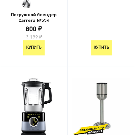
Погружной блендер
Carrera №554
800 ₽
3 199 ₽
КУПИТЬ
КУПИТЬ