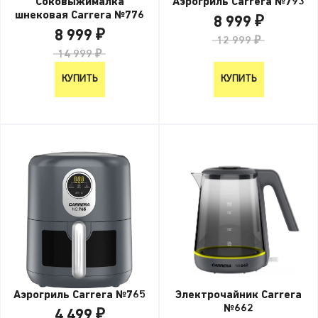
Соковыжималка
Аэрогриль Carrera №793
шнековая Carrera №776
8 999 ₽
8 999 ₽
12 999 ₽
14 999 ₽
КУПИТЬ
КУПИТЬ
Электрочайник Carrera
Аэрогриль Carrera №765
№662
4 499 ₽