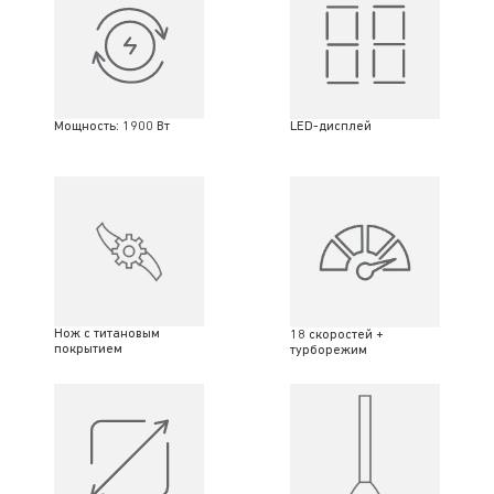
Мощность: 1900 Вт
LED-дисплей
Нож с титановым
18 скоростей +
покрытием
турборежим