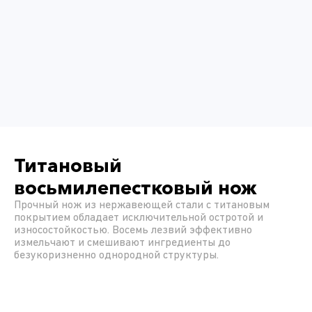
Титановый
восьмилепестковый нож
Прочный нож из нержавеющей стали с титановым
покрытием обладает исключительной остротой и
износостойкостью. Восемь лезвий эффективно
измельчают и смешивают ингредиенты до
безукоризненно однородной структуры.