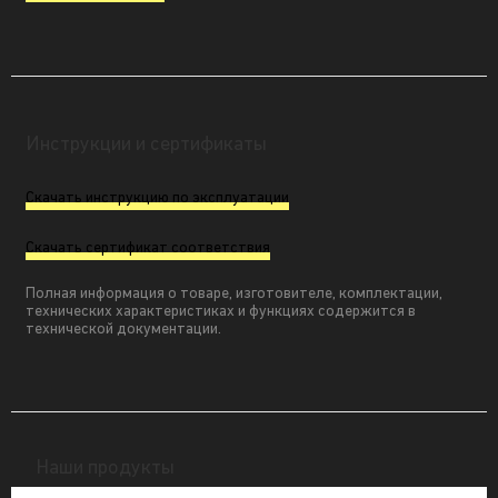
Инструкции и сертификаты
Скачать инструкцию по эксплуатации
Скачать сертификат соответствия
Полная информация о товаре, изготовителе, комплектации,
технических характеристиках и функциях содержится в
технической документации.
Наши продукты