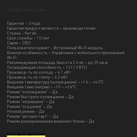
Характеристики
Гарантия – 3 года
Гарантия предоставляется – производителем
Страна – Китай
Срок службы – 10 лет
Серия – CRCI
Пользователи оценят – Встроенный Wi-Fi модуль
Важная особенность – Управление с мобильного приложения
Wi-Fi
Рекомендуемая площадь (высота 2.6 м) – до 35 кв.м
Охлаждающая способность – 12113 BTU
Производ-ть по холоду – 4.1 кВт
Производ-ть по теплу – 4.2 кВт
Внешняя температура (охлаждение) – +16 ~ +43*С
Внешняя темп (нагрев) – -15 ~ +24*С
Режим ”охлаждение” – Да
Режим быстрого охлаждения – Да
Режим ”нагревание” – Да
Режим “осушение” – Да
Ночной режим – Да
Режим ”авторестарт” – Да
Режим размораживания внешнего блока – Да
Все характеристики