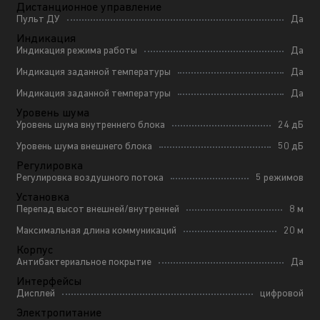
Дистанционное управление
Пульт ДУ
Да
Индикация
Индикация режима работы
Да
Индикация заданной температуры
Да
Индикация заданной температуры
Да
Уровень шума
Уровень шума внутреннего блока
24 дБ
Уровень шума внешнего блока
50 дБ
Регулировка
Регулировка воздушного потока
5 режимов
Установка
Перепад высот внешней/внутренней
8 м
Максимальная длина коммуникаций
20 м
Корпус
Антибактериальное покрытие
Да
Интерфейсы
Дисплей
цифровой
Электропитание