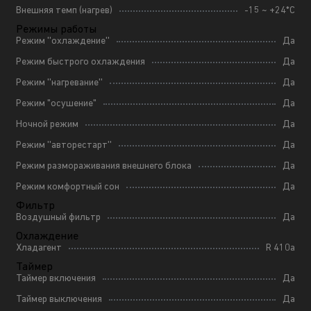
Внешняя темп (нагрев)
-15 ~ +24*С
Режимы работы
Режим ''охлаждение''
Да
Режим быстрого охлаждения
Да
Режим ''нагревание''
Да
Режим "осушение"
Да
Ночной режим
Да
Режим ''авторестарт''
Да
Режим размораживания внешнего блока
Да
Режим комфортный сон
Да
Фильтр
Воздушный фильтр
Да
Охлаждение
Хладагент
R 410a
Таймер
Таймер включения
Да
Таймер выключения
Да