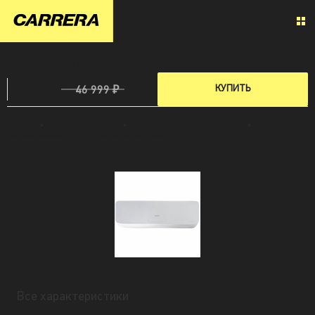
УМНАЯ СПЛИТ-СИСТЕМА (ИНВЕРТОРНАЯ) CARRERA №120
40 499 ₽
КУПИТЬ
46 999 ₽
Главная
»
Климатическая техника
»
Умная сплит-система Carrera CRCA120
»
Все
характерисики Умной сплит-системы Carrera CRCA120
Все характеристики