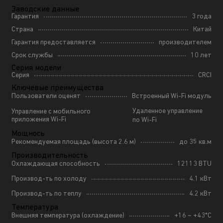
Заводские данные
Гарантия
3 года
Страна
Китай
Гарантия предоставляется
производителем
Срок службы
10 лет
Серия модели
Серия
CRCI
Ключевые преимущества
Пользователи оценят
Встроенный Wi-Fi модуль
Удаленное управление
Управление с мобильного
приложения Wi-Fi
по Wi-Fi
Мощнось
Рекомендуемая площадь (высота 2.6 м)
до 35 кв.м
Производительность
Охлаждающая способность
12113 BTU
Производ-ть по холоду
4.1 кВт
Производ-ть по теплу
4.2 кВт
Температура
Внешняя температура (охлаждение)
+16 ~ +43*С