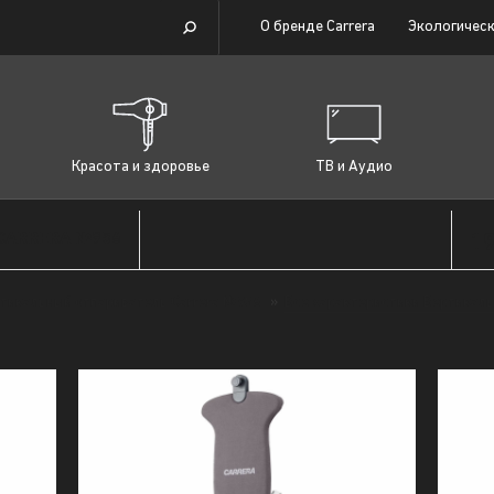
О бренде Carrera
Экологическ
Красота и здоровье
ТВ и Аудио
19
CARRERA №956
тикальный отпариватель Carrera №956
»
Все характеристики Вертикал