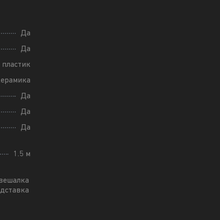
Да
Да
пластик
керамика
Да
Да
Да
1.5 м
 вешалка
одставка