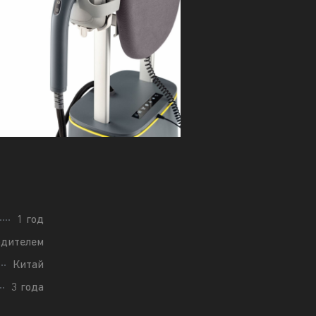
1 год
одителем
Китай
3 года