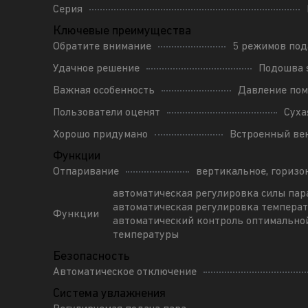
Серия
Ключевые преимущества
Обратите внимание
5 режимов под
Удачное решение
Подошва s
Важная особенность
Давление пом
Пользователи оценят
Суха
Хорошо придумано
Встроенный ве
Функции
Отпаривание
вертикальное, горизо
автоматическая регулировка силы пар
автоматическая регулировка температ
Функции
автоматический контроль оптимально
температуры
Безопасность
Автоматическое отключение
Система увлажнения