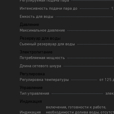
Регулируемая подача пара
Интенсивность подачи пара до
1
Емкость для воды
Давление
Максимальное давление
Резервуар для воды
Съемный резервуар для воды
Электропитание
Потребляемая мощность
Длина сетевого шнура
Регулировка
Регулировка температуры
от 125 
Управление
Тип управления
эле
Индикация
включения, готовности к работе,
Индикация
необходимости долива воды, отсутс