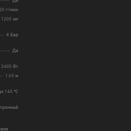
Да
20 г/мин
1200 мл
8 Бар
Да
2400 Вт
1.65 м
до 145 *С
ктронный
твия