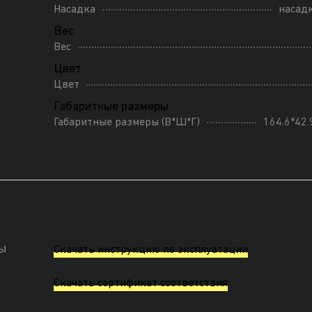
Насадка
насад
Вес
Вес
Цвет
Цвет
Габаритные размеры
Габаритные размеры (В*Ш*Г)
164.6*42.
ы
Скачать инструкцию по эксплуатации
Скачать сертификат соответствия