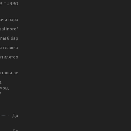
BITURBO
ачи пара
atinprof
пы 8 бар
я глажка
нтилятор
нтальное
а,
уры,
й
Да