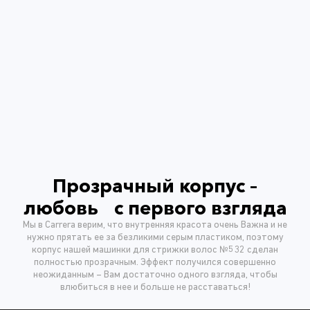
Прозрачный корпус –
любовь с первого взгляда
Мы в Carrera верим, что внутренняя красота очень Важна и не
нужно прятать ее за безликими серым пластиком, поэтому
корпус нашей машинки для стрижки волос №532 сделан
полностью прозрачным. Эффект получился совершенно
неожиданным – Вам достаточно одного взгляда, чтобы
влюбиться в нее и больше не расставаться!