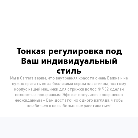
Тонкая регулировка под
Ваш индивидуальный
стиль
Мы в Carrera верим, что внутренняя красота очень Важна и не
нужно прятать ее за безликими серым пластиком, поэтому
корпус нашей машинки для стрижки волос №532 сделан
полностью прозрачным. Эффект получился совершенно
неожиданным – Вам достаточно одного взгляда, чтобы
влюбиться в нее и больше не расставаться!