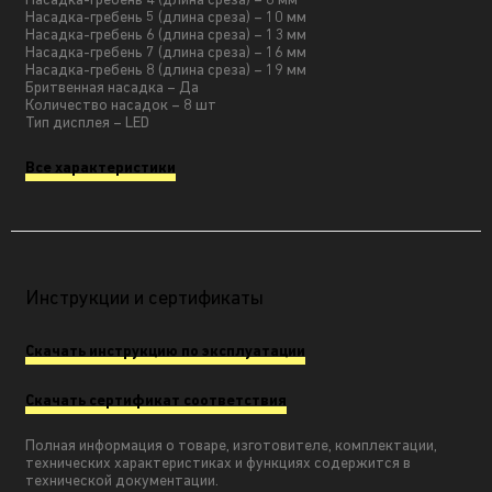
Насадка-гребень 4 (длина среза) – 6 мм
Насадка-гребень 5 (длина среза) – 10 мм
Насадка-гребень 6 (длина среза) – 13 мм
Насадка-гребень 7 (длина среза) – 16 мм
Насадка-гребень 8 (длина среза) – 19 мм
Бритвенная насадка – Да
Количество насадок – 8 шт
Тип дисплея – LED
Все характеристики
Инструкции и сертификаты
Скачать инструкцию по эксплуатации
Скачать сертификат соответствия
Полная информация о товаре, изготовителе, комплектации,
технических характеристиках и функциях содержится в
технической документации.