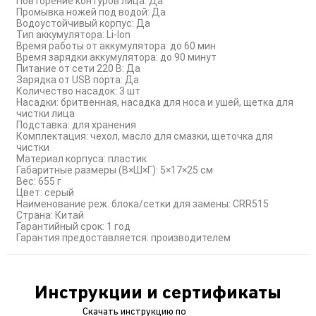
Повторение контуров лица: Да
Промывка ножей под водой: Да
Водоустойчивый корпус: Да
Тип аккумулятора: Li-Ion
Время работы от аккумулятора: до 60 мин
Время зарядки аккумулятора: до 90 минут
Питание от сети 220 В: Да
Зарядка от USB порта: Да
Количество насадок: 3 шт
Насадки: бритвенная, насадка для носа и ушей, щетка для
чистки лица
Подставка: для хранения
Комплектация: чехол, масло для смазки, щеточка для
чистки
Материал корпуса: пластик
Габаритные размеры (В×Ш×Г): 5×17×25 см
Вес: 655 г
Цвет: серый
Наименование реж. блока/сетки для замены: CRR515
Страна: Китай
Гарантийный срок: 1 год
Гарантия предоставляется: производителем
Инструкции и сертификаты
Скачать инструкцию по