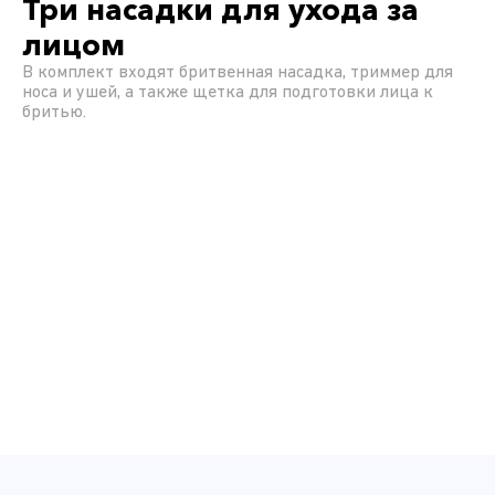
Три насадки для ухода за
лицом
В комплект входят бритвенная насадка, триммер для
носа и ушей, а также щетка для подготовки лица к
бритью.