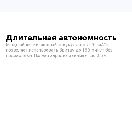
Длительная автономность
Мощный литий-ионный аккумулятор 2500 мА*ч
позволяет использовать бритву до 180 минут без
подзарядки. Полная зарядка занимает до 3,5 ч.