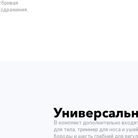
сбривая
аздражения.
Универсаль
В комплект дополнительно входят
для тела, триммер для носа и ушей
бороды и шесть гребней для регу