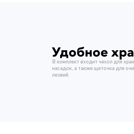
Удобное хр
В комплект входит чехол для хран
насадок, а также щеточка для очи
лезвий.