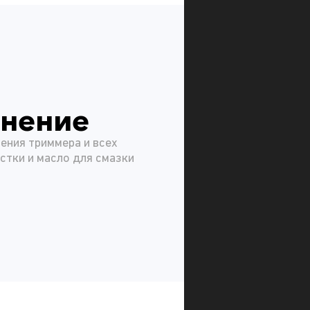
анение
ения триммера и всех
стки и масло для смазки