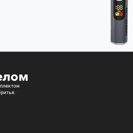
телом
мплектом
бритья.