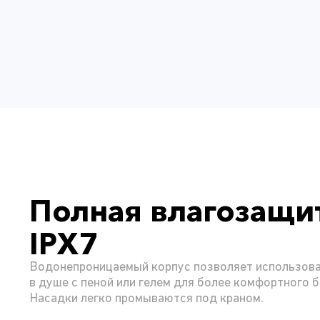
Полная влагозащи
IPX7
Водонепроницаемый корпус позволяет использова
в душе с пеной или гелем для более комфортного б
Насадки легко промываются под краном.