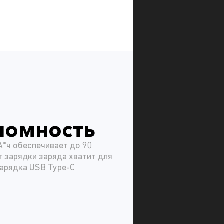
номность
*ч обеспечивает до 90
т зарядки заряда хватит для
зарядка USB Type-C