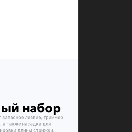
ный набор
 запасное лезвие, триммер
, а также насадка для
лировки длины стрижки.