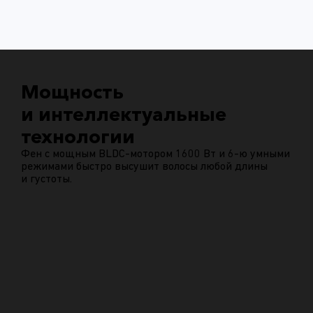
Мощность
и интеллектуальные
технологии
Фен с мощным BLDC-мотором 1600 Вт и 6-ю умными
режимами быстро высушит волосы любой длины
и густоты.