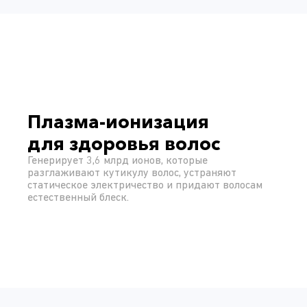
Плазма-ионизация
для здоровья волос
Генерирует 3,6 млрд ионов, которые
разглаживают кутикулу волос, устраняют
статическое электричество и придают волосам
естественный блеск.