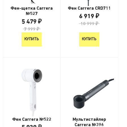
Фен-щетка Carrera
Фен Carrera CRD711
№527
6 919 ₽
5 479 ₽
10 999 ₽
7 999 ₽
КУПИТЬ
КУПИТЬ
Фен Carrera №522
Мультистайлер
Carrera №396