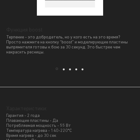
Функция boost
Терпение - это добродетель, но у кого есть на это время?
Просто нажмите на кнопку “boost” и моделирующие пластины
выпрямителя готовы к бою за 30 секунд. Это быстрее чем
накрасить ресницы.
Характеристики:
Гарантия - 2 года
Плавающие пластины - Да
Потребляемая мощность - 55 Вт
Температура нагрева - 140-220*С
Время нагрева - до 30 сек