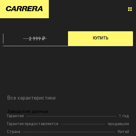
СЕТЕВОЙ АДАПТЕР ДЛЯ НОУТБУКОВ CARRERA №701
2 689 ₽
КУПИТЬ
2 999 ₽
Главная
»
Компьютерные аксессуары
»
Сетевой адаптер для ноутбуков Carrera CRX701
»
Все
характеристики Сетевого адаптера для ноутбуков Carrera CRX701
Все характеристики
Заводские данные
Гарантия
1 год
Гарантия предоставляется
продавцом
Страна
Китай