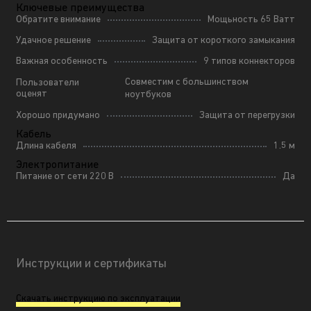
Ключевые преимущества
Обратите внимание
Мощьность 65 Ватт
Удачное решение
Защита от короткого замыкания
Важная особенность
9 типов коннекторов
Совместим с большинством
Пользователи
оценят
ноутбуков
Хорошо придумано
Защита от перегрузки
Кабель
Длина кабеля
1.5 м
Электропитание
Питание от сети 220 В
Да
Инструкции и сертификаты
Скачать инструкцию по эксплуатации