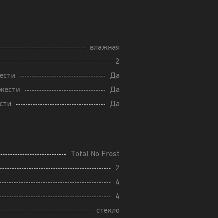
влажная
2
ести
Да
ежести
Да
сти
Да
Total No Frost
2
4
4
стекло