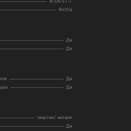
N-SN-ST-T
R600a
Да
Да
тов
Да
туры
Да
пластик/ металл
Да