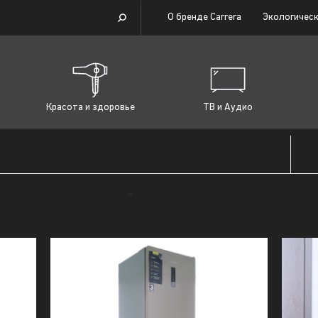
О бренде Carrera
Экологическ
Красота и здоровье
ТВ и Аудио
54
олодильник Carrera CRRF812
»
Все характеристики Холодильника CRRF8