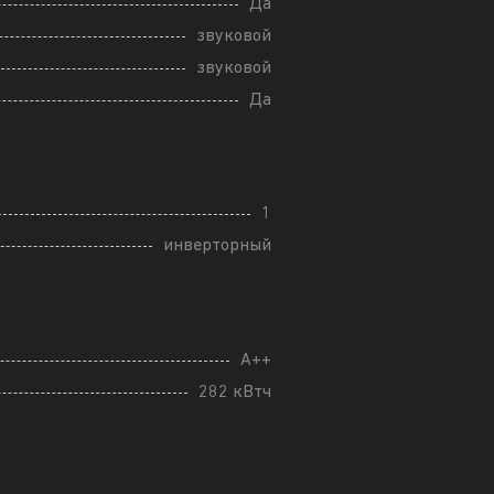
Да
звуковой
звуковой
Да
1
инверторный
A++
282 кВтч