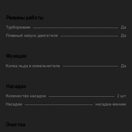
Режимы работы
Турборежим
Да
Плавный запуск двигателя
Да
Функции
Колка льда в измельчителе
Да
Насадки
Количество насадок
2 шт
Насадки
насадка-венчик
Очистка