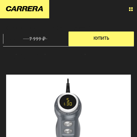
ПОГРУЖНОЙ БЛЕНДЕР CARRERA №573
5 999 ₽
КУПИТЬ
7 999 ₽
Главная
»
Техника для кухни
»
Погружной блендер CRR573
»
Все характеристики Погружного
блендера CRR573