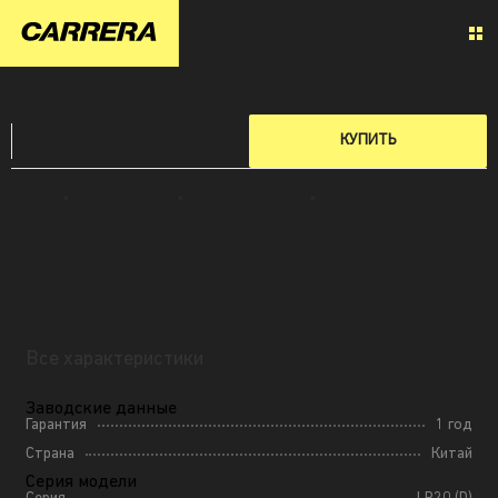
БАТАРЕЙКИ CARRERA №752
699 ₽
КУПИТЬ
Главная
»
Аксессуары для дома
»
Батарейки Carrera №752
»
Все характеристики батареек
№752
Все характеристики
Заводские данные
Гарантия
1 год
Страна
Китай
Серия модели