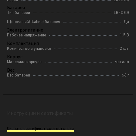
Серия
LR20 (D)
Батарея
Тип батареи
LR20 (D)
Щелочная(Alkaline) батарея
Да
Электропитание
Рабочее напряжение
1.5 В
Комплектация
Количество в упаковке
2 шт
Корпус
Материал корпуса
металл
Вес
Вес батареи
66 г
Инструкции и сертификаты
Скачать сертификат соответствия