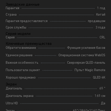
Заводские данные
Гарантия
1 год
Страна
Китай
Гарантия предоставляется
продавцом
Срок службы
3 года
Серия модели
Серия
CRL
Ключевые преимущества
Обратите внимание
Функция усиления басов
Удачное решение
Операционная система WebOS
Важная особенность
Сверхяркая QLED-панель
Пользователи оценят
Пульт Magic Remote
Хорошо придумано
QLED 4K
Экран
Диагональ
65 "
Диагональ экрана
165 см
Ultra HD
Да
Экран
65"/3840x2160 Пикс