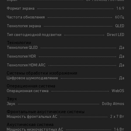
Формат экрана
16:9
Частота обновления
60 Гц
Технология экрана
QLED
Тип светодиодной подсветки
Direct LED
Технологии
Технология QLED
Да
Технология HDR
Да
Технология HDMI ARC
Да
Системы обработки изображения
Цифровое шумоподавление
Да
Операционная система
Операционная система
WebOS
Звук
Звук
Dolby Atmos
Фронтальные акустические системы
Мощность фронтальных АС
2 x 7 Вт
Акустическая система
Мощность низкочастотных АС
14 Вт