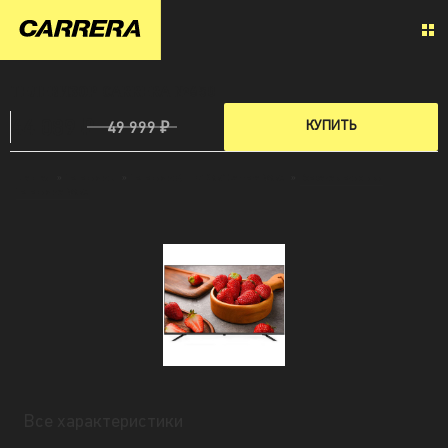
ТЕЛЕВИЗОР CARRERA №650
44 089 ₽
КУПИТЬ
49 999 ₽
Главная
»
Телевизоры
»
Телевизор QLED 4K 65″ Carrera №650
»
Все характеристики
Телевизора №650
Все характеристики