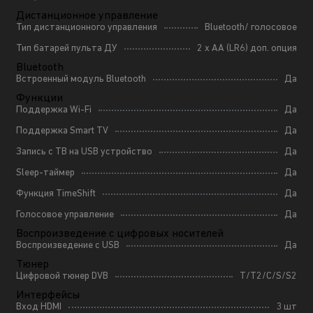
Дистанционное управление
Тип дистанционного управления
Bluetooth/ голосовое
Тип батарей пульта ДУ
2 x AA (LR6) доп. опция
Bluetooth
Встроенный модуль Bluetooth
Да
Функции
Поддержка Wi-Fi
Да
Поддержка Smart TV
Да
Запись с ТВ на USB устройство
Да
Sleep-таймер
Да
Функция TimeShift
Да
Голосовое управление
Да
Воспроизведение с цифровых носителей
Воспроизведение с USB
Да
Тюнер
Цифровой тюнер DVB
T/T2/C/S/S2
Интерфейсы
Вход HDMI
3 шт