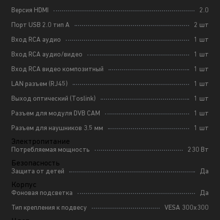
Версия HDMI
2.0
Порт USB 2.0 тип A
2 шт
Вход RCA аудио
1 шт
Вход RCA аудио/видео
1 шт
Вход RCA видео композитный
1 шт
LAN разъем (RJ45)
1 шт
Выход оптический (Toslink)
1 шт
Разъем для модуля DVB CAM
1 шт
Разъем для наушников 3.5 мм
1 шт
Электропитание
Потребляемая мощность
230 Вт
Безопасность
Защита от детей
Да
Корпус
Фоновая подсветка
Да
Тип крепления к подвесу
VESA 300x300