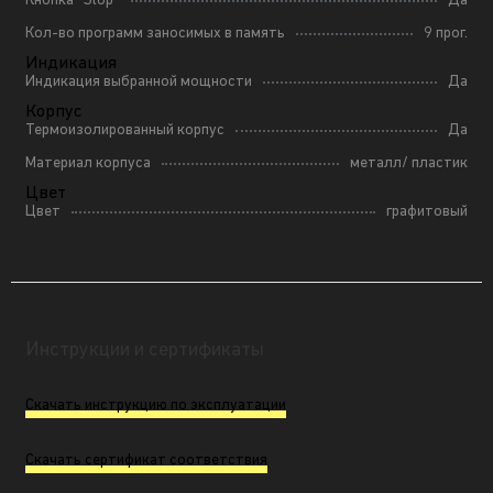
Кнопка ''Stop''
Да
Кол-во программ заносимых в память
9 прог.
Индикация
Индикация выбранной мощности
Да
Корпус
Термоизолированный корпус
Да
Материал корпуса
металл/ пластик
Цвет
Цвет
графитовый
Инструкции и сертификаты
Скачать инструкцию по эксплуатации
Скачать сертификат соответствия