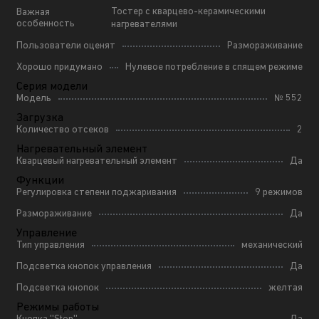
Тостер с кварцево-керамическими
Важная
особенность
нагревателями
Пользователи оценят
Размораживание
Хорошо придумано
Нулевое потребление в спящем режиме
Серия модели
Модель
№ 552
Загрузка
Количество отсеков
2
Нагревательный элемент
Кварцевый нагревательный элемент
Да
Функции
Регулировка степени поджаривания
9 режимов
Размораживание
Да
Управление
Тип управления
механический
Подсветка кнопок управления
Да
Подсветка кнопок
желтая
Режимы работы