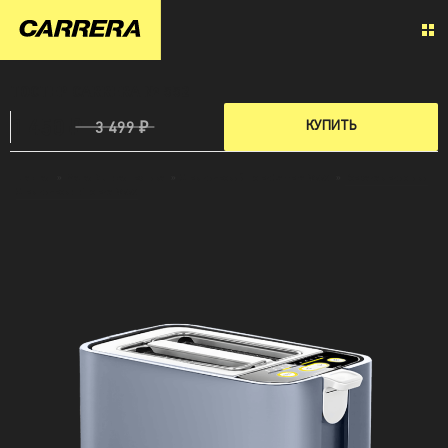
ТОСТЕР CARRERA № 552
1 450 ₽
КУПИТЬ
3 499 ₽
Главная
»
Малая бытовая техника
»
Электрический тостер Carrera №552
»
Все характеристики
Электрического Тостера №552