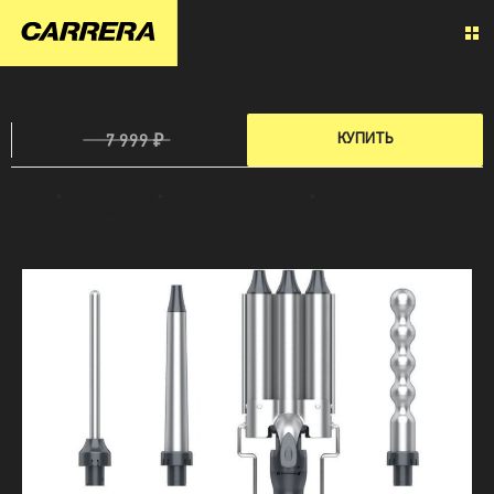
МУЛЬТИСТАЙЛЕР CARRERA №538
4 499 ₽
КУПИТЬ
7 999 ₽
Главная
»
Для укладки волос
»
Мультистайлер Carrera №538
»
Все характеристики
Мультистайлера №538