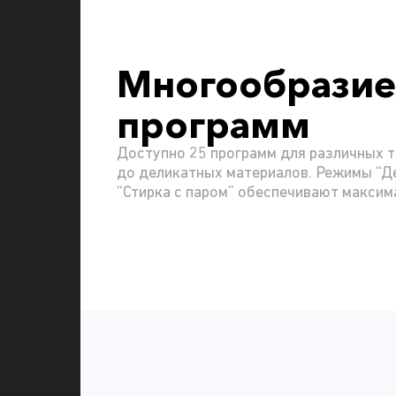
Многообразие
программ
Доступно 25 программ для различных т
до деликатных материалов. Режимы “Д
“Стирка с паром” обеспечивают максим