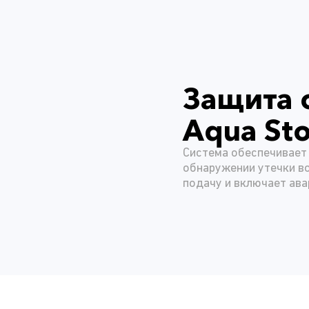
Защита 
Aqua St
Система обеспечивает 
обнаружении утечки в
подачу и включает ава