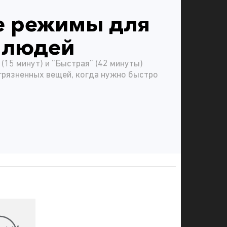
е режимы для
 людей
(15 минут) и “Быстрая” (42 минуты)
грязненных вещей, когда нужно быстро