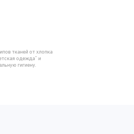
ипов тканей от хлопка
етская одежда” и
альную гигиену.