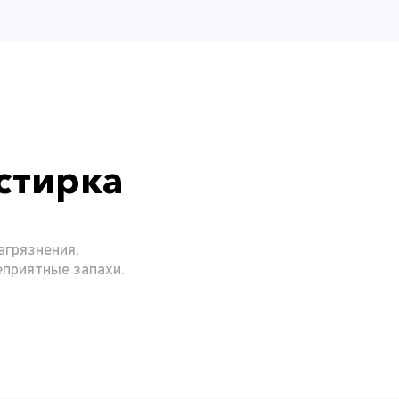
стирка
агрязнения,
еприятные запахи.