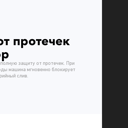
от протечек
op
полную защиту от протечек. При
оды машина мгновенно блокирует
рийный слив.