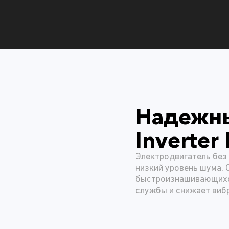
Надежн
Inverter 
Электродвигатель без
низкий уровень шума. 
быстроизнашивающихся
службы и снижает виб