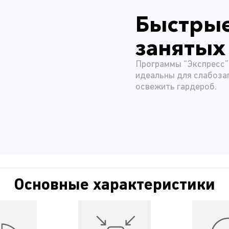
Быстры
занятых
Программы “Экспресс” 
идеальны для слабоза
освежить гардероб.
Основные характеристики