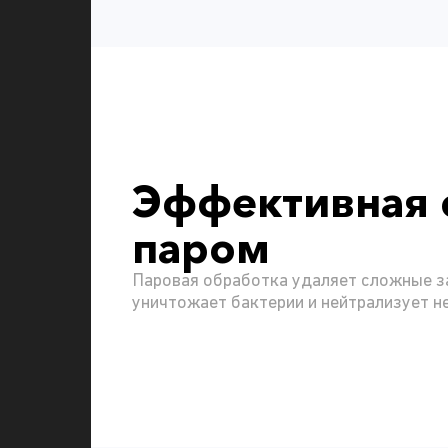
Эффективная 
паром
Паровая обработка удаляет сложные з
уничтожает бактерии и нейтрализует н