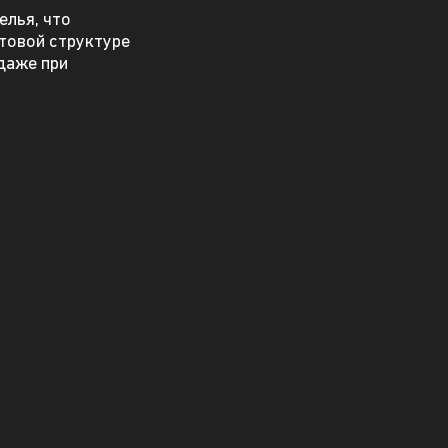
елья, что
товой структуре
даже при