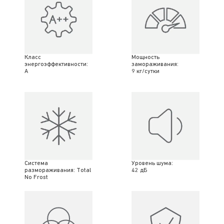
Класс
Мощность
энергоэффективности:
замораживания:
A
9 кг/сутки
Система
Уровень шума:
размораживания: Total
42 дБ
No Frost