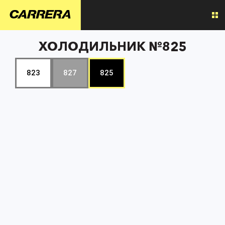
ХОЛОДИЛЬНИК №825
823
827
825