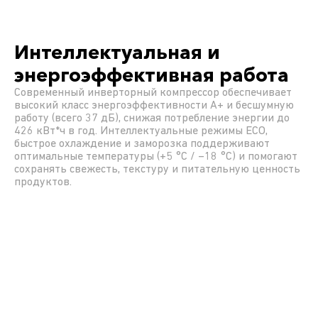
Интеллектуальная и
энергоэффективная работа
Современный инверторный компрессор обеспечивает
высокий класс энергоэффективности A+ и бесшумную
работу (всего 37 дБ), снижая потребление энергии до
426 кВт*ч в год. Интеллектуальные режимы ECO,
быстрое охлаждение и заморозка поддерживают
оптимальные температуры (+5 °С / –18 °С) и помогают
сохранять свежесть, текстуру и питательную ценность
продуктов.