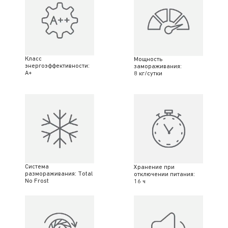
Класс
Мощность
энергоэффективности:
замораживания:
A+
8 кг/сутки
Система
Хранение при
размораживания: Total
отключении питания:
No Frost
16 ч