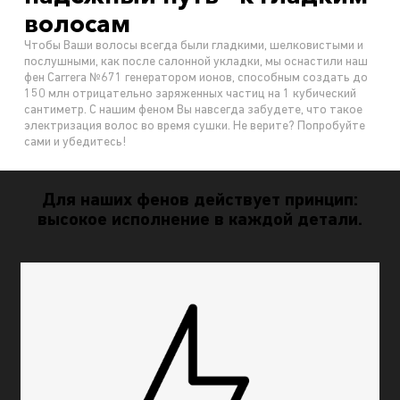
волосам
Чтобы Ваши волосы всегда были гладкими, шелковистыми и
послушными, как после салонной укладки, мы оснастили наш
фен Carrera №671 генератором ионов, способным создать до
150 млн отрицательно заряженных частиц на 1 кубический
сантиметр. С нашим феном Вы навсегда забудете, что такое
электризация волос во время сушки. Не верите? Попробуйте
сами и убедитесь!
Для наших фенов действует принцип:
высокое исполнение в каждой детали.