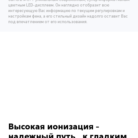
цветным LED-дисплеем. Он наглядно отобразит всю
интересующую Вас информацию по текущим регулировкам и
настройкам фена, а его стильный дизайн надолго оставит Вас
под впечатлением от его использования.
Высокая ионизация –
надежный путь к гладким