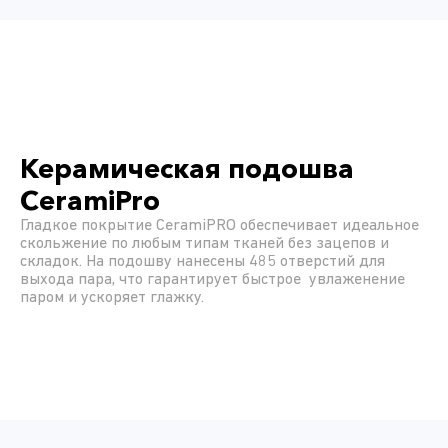
Керамическая подошва
CeramiPro
Гладкое покрытие CeramiPRO обеспечивает идеальное
скольжение по любым типам тканей без зацепов и
складок. На подошву нанесены 485 отверстий для
выхода пара, что гарантирует быстрое увлаженение
паром и ускоряет глажку.