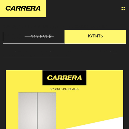
ХОЛОДИЛЬНИК МНОГОДВЕРНЫЙ CARRERA №891
94 050 ₽
КУПИТЬ
117 561 ₽
Главная
»
Крупная бытовая техника
»
Холодильник многодверный Carrera CRRF891
»
Все
характеристики Многодверного Холодильника CRRF891