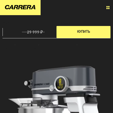
КУХОННАЯ МАШИНА CARRERA №660
22 999 ₽
КУПИТЬ
29 999 ₽
Главная
»
Техника для кухни
»
Кухонная машина Carrera №660
»
Все характерисики
Куханной машины Carrera №660