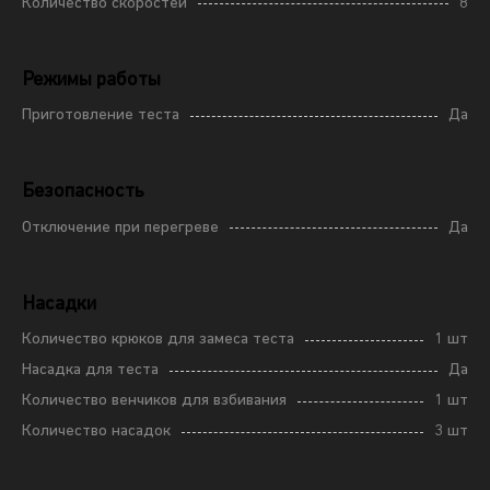
Количество скоростей
8
Режимы работы
Приготовление теста
Да
Безопасность
Отключение при перегреве
Да
Насадки
Количество крюков для замеса теста
1 шт
Насадка для теста
Да
Количество венчиков для взбивания
1 шт
Количество насадок
3 шт