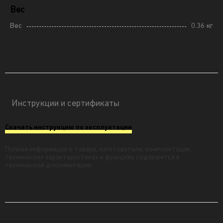
Вес
Вес
0.36 кг
Инструкции и сертификаты
Скачать инструкцию по эксплуатации
Полная информация о товаре, изготовителе, комплектации,
технических характеристиках и функциях содержится в
технической документации.