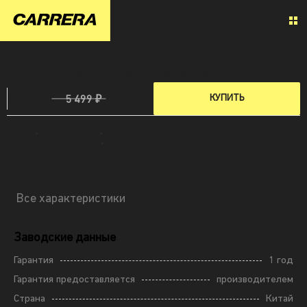
НАСАДКА ДЛЯ ПРИГОТОВЛЕНИЯ МАКАРОННЫХ ИЗДЕЛИЙ
CARRERA ДЛЯ КУХОННЫХ МАШИН № 660 И № 657
2 999 ₽
КУПИТЬ
5 499 ₽
Главная
»
Техника для кухни
»
Насадка для приготовления макаронных изделий Carrera для
кухонных машин №660 и №657
»
Все характеристики Насадки для приготовления макаронных
изделий Carrera для кухонных машин №660 и №657
Все характеристики
Заводские данные
Гарантия
1 год
Гарантия предоставляется
производителем
Страна
Китай