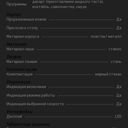
десерт (приготовление жидкого теста),
Программы
коктейль, самоочистка, смузи
Корпус
Прорезиненные ножки
Да
Присоски к столу
Да
Материал корпуса
пластик/ металл
Материал
Материал чаши
стекло
Лезвие
Материал лезвия
сталь
Комплектация
Комплектация
мерный стакан
Индикация
Индикация включения
Да
Индикация режима работы
Да
Индикация выбранной скорости
Да
Интерфейсы
Дисплей
LED
Габаритные размеры