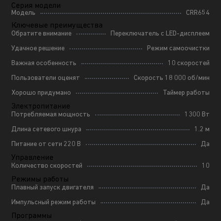
Серия модели
Модель
CRR654
Ключевые преимущества
Обратите внимание
Переключатель с LED-дисплеем
Удачное решение
Режим самоочистки
Важная особенность
10 скоростей
Пользователи оценят
Скорость 18 000 об/мин
Хорошо придумано
Таймер работы
Электропитание
Потребляемая мощность
1300 Вт
Длина сетевого шнура
1.2 м
Питание от сети 220 В
Да
Управление
Количество скоростей
10
Режимы работы
Плавный запуск двигателя
Да
Импульсный режим работы
Да
Программы