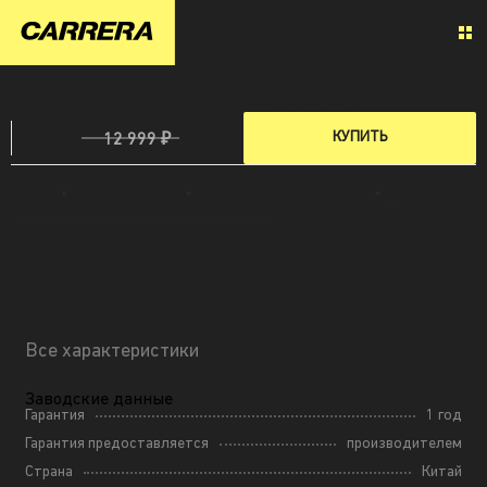
БЛЕНДЕР СТАЦИОНАРНЫЙ CARRERA №654
6 499 ₽
КУПИТЬ
12 999 ₽
Главная
»
Малая бытовая техника
»
Блендер стационарный Carrera №654
»
Все
характеристики Стационарного блендера Carrera №654
Все характеристики
Заводские данные
Гарантия
1 год
Гарантия предоставляется
производителем
Страна
Китай