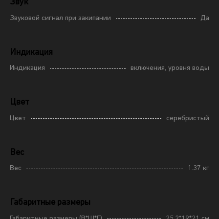
Звук
Звуковой сигнал при закипании
Да
Индикация
Индикация
включения, уровня воды
Цвет
Цвет
серебристый
Вес
Вес
1.37 кг
Габаритные размеры
Габаритные размеры (В*Ш*Г)
25.2*19*21 см