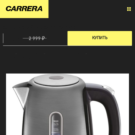
ЭЛЕКТРОЧАЙНИК CARRERA №581
2 199 ₽
КУПИТЬ
2 999 ₽
Главная
»
Техника для кухни
»
Электрочайник Carrera №581
»
Все характеристики
Электрочайника №581