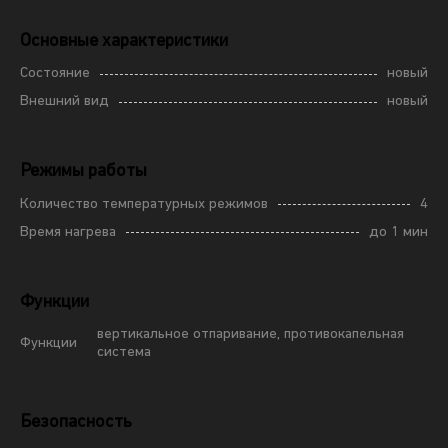
Основные характеристики
Состояние
новый
Внешний вид
новый
Режимы работы
Количество температурных режимов
4
Время нагрева
до 1 мин
Функции
вертикальное отпаривание, противокапельная
Функции
система
Безопасность