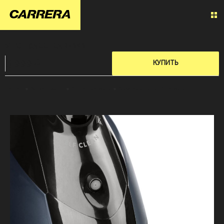
УТЮГ CARRERA №575
5 999 ₽
КУПИТЬ
Главная
»
Уход за одеждой
»
Утюг Carrera № 575
»
Все характеристики Утюга №575