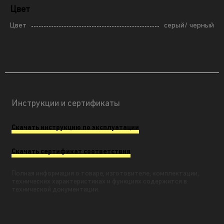
Цвет
Цвет
серый/ черный
Инструкции и сертификаты
Скачать инструкцию по эксплуатации
Скачать сертификат соответствия
Полная информация о товаре, изготовителе, комплектации,
технических характеристиках и функциях содержится в
технической документации.