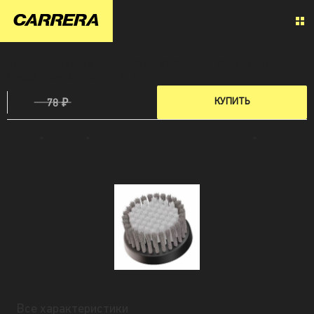
ЩЕТКА ДЛЯ ЕЖЕДНЕВНОГО УХОДА ЗА КОЖЕЙ ЛИЦА
(НАСАДКА) CARRERA № 571
29 ₽
КУПИТЬ
78 ₽
Главная
»
Для красоты
»
Насадка Carrera для чистки лица (нормальная кожа)
»
Все
характеристики Насадки для чистки лица (нормальная кожа) для щетки №571
Все характеристики