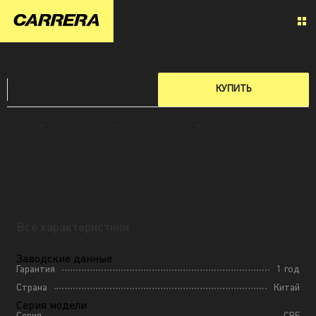
БАТАРЕЙКИ CARRERA №210
899 ₽
КУПИТЬ
Главная
»
Аксессуары для дома
»
Батарейки Carrera №210
»
Все характеристики батареек
№210
Все характеристики
Заводские данные
Гарантия
1 год
Страна
Китай
Серия модели