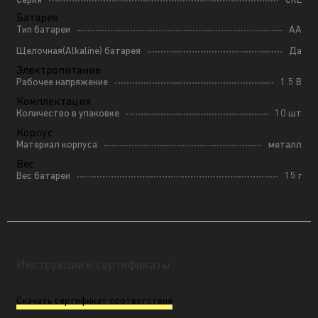
Серия
CRE
Батарея
Тип батареи
AA
Щелочная(Alkaline) батарея
Да
Электропитание
Рабочее напряжение
1.5 В
Комплектация
Количество в упаковке
10 шт
Корпус
Материал корпуса
металл
Вес
Вес батареи
15 г
Инструкции и сертификаты
Скачать сертификат соответствия