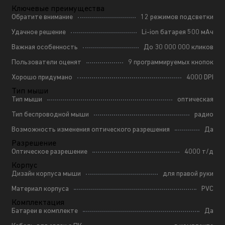
Ключевые преимущества
Обратите внимание
12 режимов подсветки
Удачное решение
Li-ion батарея 500 мАч
Важная особенность
До 30 000 000 кликов
Пользователи оценят
9 программируемых кнопок
Хорошо придумано
4000 DPI
Тип мыши
Тип мыши
оптическая
Тип беспроводной мыши
радио
Возможность изменения оптического разрешения
Да
Разрешение
Оптическое разрешение
4000 т/д
Корпус
Дизайн корпуса мыши
для правой руки
Материал корпуса
PVC
Комплектация
Батареи в комплекте
Да