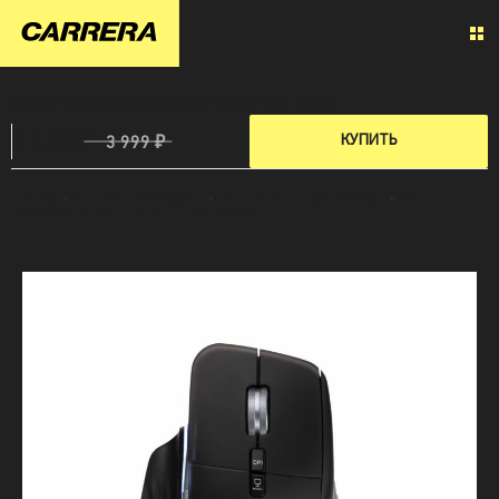
БЕСПРОВОДНАЯ МЫШЬ CARRERA №201
1 619 ₽
КУПИТЬ
3 999 ₽
Главная
»
Компьютерные аксессуары
»
Беспроводная мышь Carrera № 201
»
Все
характеристики Беспроводной мыши Carrera №201