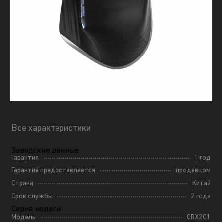
Все характеристики
Заводские данные
Гарантия
1 год
Гарантия предоставляется
продавцом
Страна
Китай
Срок службы
2 года
Серия модели
Модель
CRX201