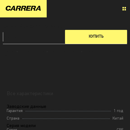
БАТАРЕЙКИ CARRERA №102
399 ₽
КУПИТЬ
Главная
»
Аксессуары для дома
»
Батарейки Carrera №102
»
Все характеристики Батареек
№102
Все характеристики
Заводские данные
Гарантия
1 год
Страна
Китай
Серия модели