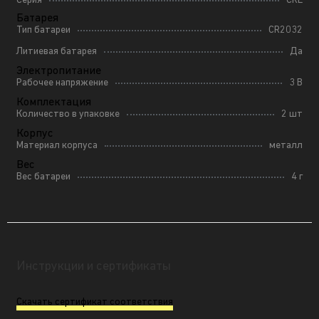
Серия
CRE
Батарея
Тип батареи
CR2032
Литиевая батарея
Да
Электропитание
Рабочее напряжение
3 В
Комплектация
Количество в упаковке
2 шт
Корпус
Материал корпуса
металл
Вес
Вес батареи
4 г
Инструкции и сертификаты
Скачать сертификат соответствия