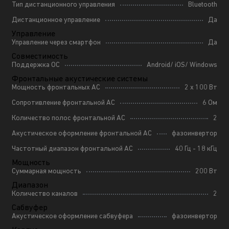
Тип дистанционного управления
Bluetooth
Дистанционное управление
Да
Управление
Управление через смартфон
Да
Совместимость
Поддержка ОС
Android/ iOS/ Windows
Фронтальные акустические системы
Мощность фронтальных АС
2 x 100 Вт
Сопротивление фронтальной АС
6 Ом
Количество полос фронтальной АС
2
Акустическое оформление фронтальной АС
фазоинвертор
Частотный диапазон фронтальной АС
40 Гц - 18 кГц
Мощность
Суммарная мощность
200 Вт
Диапазон
Количество каналов
2
Сабвуфер
Акустическое оформление сабвуфера
фазоинвертор