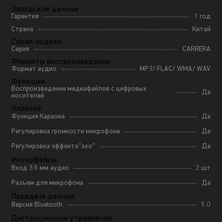
Заводские данные
Гарантия
1 год
Страна
Китай
Серия модели
Серия
CARRERA
Форматы воспроизведения
Формат аудио
MP3/ FLAC/ WMA/ WAV
Функции
Воспроизведение медиафайлов с цифровых
Да
носителей
Караоке
Функция Караоке
Да
Регулировка громкости микрофона
Да
Регулировка эффекта''эхо''
Да
Интерфейсы
Вход 3.5 мм аудио
2 шт
Разъем для микрофона
Да
Передача данных
Версия Bluetooth
5.0
Дистанционное управление