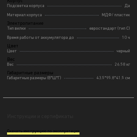
Корпус
Подсветка корпуса
Да
Материал корпуса
МДФ/ пластик
Электропитание
Тип вилки
евростандарт (тип C)
Время работы от аккумулятора до
10 ч
Цвет
Цвет
черный
Вес
Вес
26.58 кг
Габаритные размеры
Габаритные размеры (В*Ш*Г)
43.5*95.8*41.5 см
Инструкции и сертификаты
Скачать инструкцию по эксплуатации