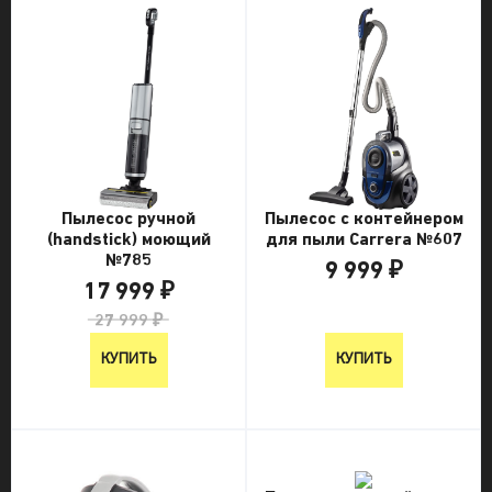
Пылесос ручной
Пылесос с контейнером
(handstick) моющий
для пыли Carrera №607
№785
9 999 ₽
17 999 ₽
9 999 ₽
27 999 ₽
КУПИТЬ
КУПИТЬ