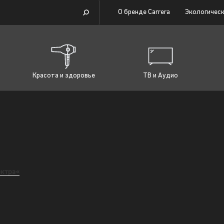
О бренде Carrera
Экологическ
Красота и здоровье
ТВ и Аудио
ектра«