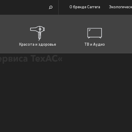
О бренде Carrera
Экологическ
Красота и здоровье
ТВ и Аудио
ервиса ТехАС«