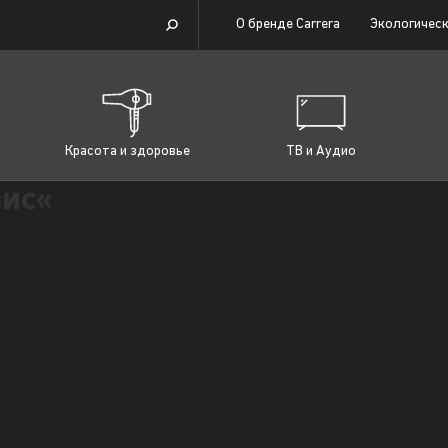
О бренде Carrera
Экологическ
Красота и здоровье
ТВ и Аудио
ис«