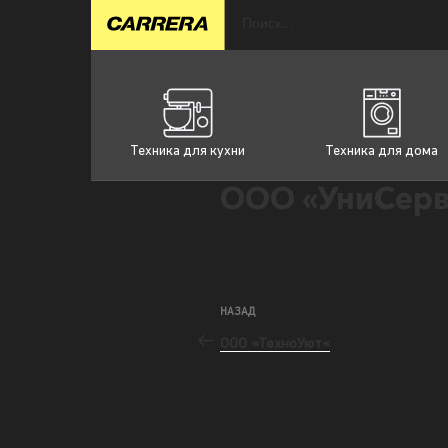
Техника для кухни
Техника для дома
ООО «УниСерв
НАЗАД
ООО «ТехноУют«