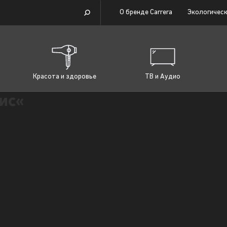
О бренде Carrera
Экологическ
Красота и здоровье
ТВ и Аудио
ис«