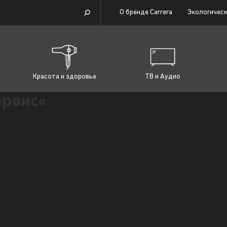
О бренде Carrera
Экологическ
Красота и здоровье
ТВ и Аудио
рвис«