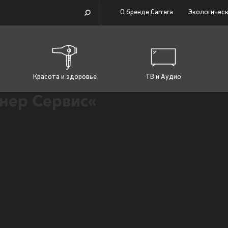
О бренде Carrera
Экологическ
Красота и здоровье
ТВ и Аудио
нер Сервис«